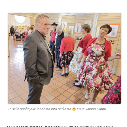
Toiselle puoliajalle lähdössä into piukassa
Kuva: Minna Filppu