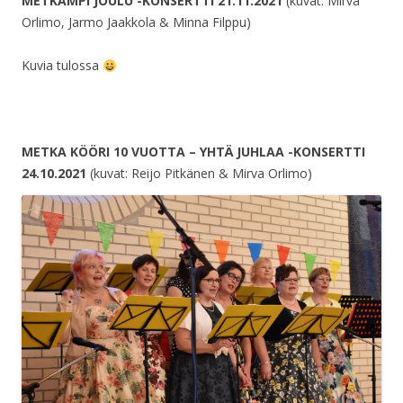
METKAMPI JOULU -KONSERTTI 21.11.2021
(kuvat: Mirva
Orlimo, Jarmo Jaakkola & Minna Filppu)
Kuvia tulossa
METKA KÖÖRI 10 VUOTTA – YHTÄ JUHLAA -KONSERTTI
24.10.2021
(kuvat: Reijo Pitkänen & Mirva Orlimo)