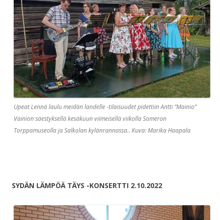
Upeat Lennä laulu meidän landelle -tilaisuudet pidettiin Antti ”Mainio”
Vainion säestyksellä kesäkuun viimeisellä viikolla Someron
Torppamuseolla ja Salkolan kylänrannassa.. Kuva: Marika Haapala
SYDÄN LÄMPÖÄ TÄYS -KONSERTTI 2.10.2022