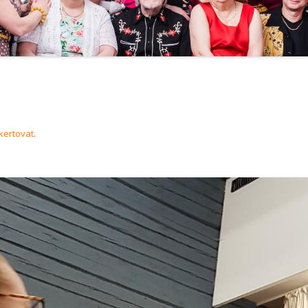
kertovat
.