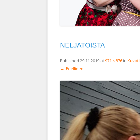
NELJATOISTA
Published
29.11.2019
at
971 × 876
in
Kuvat 
← Edellinen