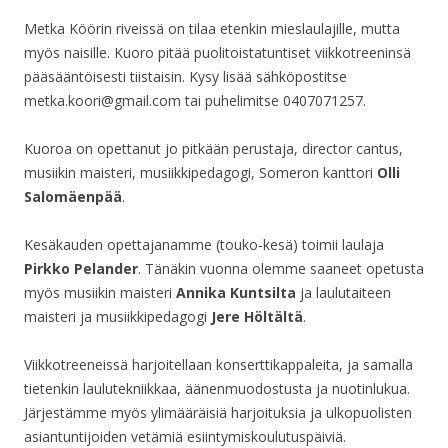
Metka Köörin riveissä on tilaa etenkin mieslau
lajille, mutta
myös naisille. Kuoro pitää puolitoistatuntiset viikkotreeninsä
pääsääntöisesti tiistaisin.
Kysy lisää sähköpostitse
metka.koori@gmail.com tai puhelimitse 0407071257.
Kuoroa on opettanut jo pitkään perustaja, director cantus,
musiikin maisteri, musiikkipedagogi, Someron kanttori
Olli
Salomäenpää
.
Kesäkauden opettajanamme (touko-kesä) toimii laulaja
Pirkko Pelander
. Tänäkin vuonna olemme saaneet opetusta
myös musiikin maisteri
Annika Kuntsilta
ja laulutaiteen
maisteri ja musiikkipedagogi
Jere Höltältä
.
Viikkotreeneissä harjoitellaan konserttikappaleita, ja samalla
tietenkin laulutekniikkaa, äänenmuodostusta ja nuotinlukua.
Järjestämme myös ylimääräisiä harjoituksia ja ulkopuolisten
asiantuntijoiden vetämiä esiintymiskoulutuspäiviä.