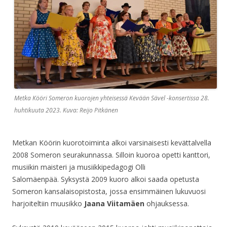
Metka Kööri Someron kuorojen yhteisessä Kevään Sävel -konsertissa 28.
huhtikuuta 2023. Kuva: Reijo Pitkänen
Metkan Köörin kuorotoiminta alkoi varsinaisesti kevättalvella
2008 Someron seurakunnassa. Silloin kuoroa opetti kanttori,
musiikin maisteri ja musiikkipedagogi Olli
Salomäenpää. Syksystä 2009 kuoro alkoi saada opetusta
Someron kansalaisopistosta, jossa ensimmäinen lukuvuosi
harjoiteltiin muusikko
Jaana Viitamäen
ohjauksessa.