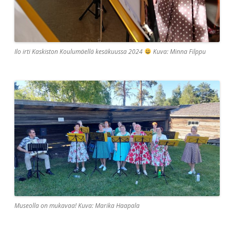
Ilo irti Kaskiston Koulumäellä kesäkuussa 2024
Kuva: Minna Filppu
Museolla on mukavaa! Kuva: Marika Haapala