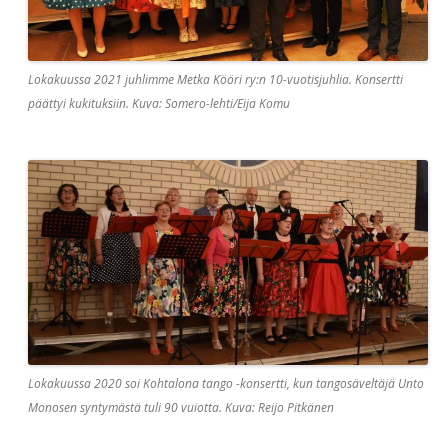
Lokakuussa 2021 juhlimme Metka Kööri ry:n 10-vuotisjuhlia. Konsertti
päättyi kukituksiin. Kuva: Somero-lehti/Eija Komu
Lokakuussa 2020 soi Kohtalona tango -konsertti, kun tangosäveltäjä Unto
Monosen syntymästä tuli 90 vuiotta. Kuva: Reijo Pitkänen