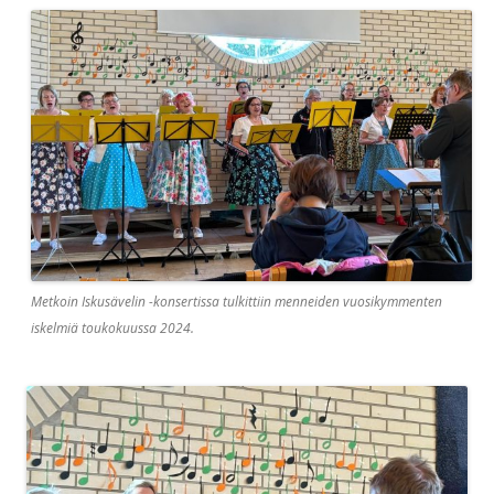
Metkoin Iskusävelin -konsertissa tulkittiin menneiden vuosikymmenten
iskelmiä toukokuussa 2024.