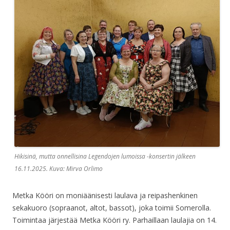
Hikisinä, mutta onnellisina Legendojen lumoissa -konsertin jälkeen
16.11.2025. Kuva: Mirva Orlimo
Metka Kööri on moniäänisesti laulava ja reipashenkinen
sekakuoro (sopraanot, altot, bassot), joka toimii Somerolla.
Toimintaa järjestää Metka Kööri ry. Parhaillaan laulajia on 14.