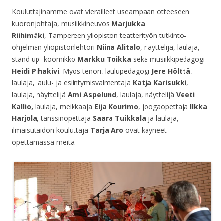
Kouluttajinamme ovat vierailleet useampaan otteeseen
kuoronjohtaja, musiikkineuvos
Marjukka
Riihimäki
, Tampereen yliopiston teatterityön tutkinto-
ohjelman yliopistonlehtori
Niina Alitalo
, näyttelijä, laulaja,
stand up -koomikko
Markku Toikka
sekä musiikkipedagogi
Heidi Pihakivi
. Myös tenori, laulupedagogi
Jere Hölttä
,
laulaja, laulu- ja esiintymisvalmentaja
Katja Karisukki
,
laulaja, näyttelijä
Ami Aspelund
, laulaja, näyttelijä
Veeti
Kallio,
laulaja, meikkaaja
Eija
Kourimo
, joogaopettaja
Ilkka
Harjola
, tanssinopettaja
Saara Tuikkala
ja laulaja,
ilmaisutaidon kouluttaja
Tarja Aro
ovat käyneet
opettamassa meitä.