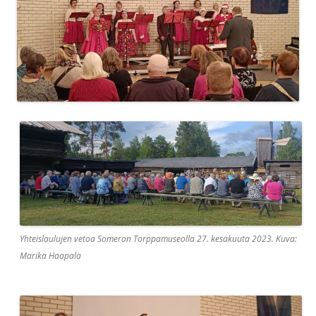
Yhteislaulujen vetoa Someron Torppamuseolla 27. kesäkuuta 2023. Kuva:
Marika Haapala