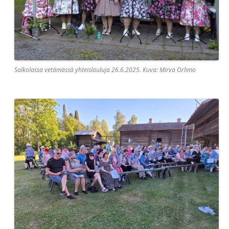
Salkolassa vetämässä yhteislauluja 26.6.2025. Kuva: Mirva Orlimo