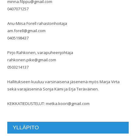
minna.filppu@gmail.com
0407071257
Anu-Miisa Forell rahastonhoitaja
am.forell@gmail.com
0405198437
Pirjo Rahkonen, varapuheenjohtaja
rahkonen.pike@gmail.com
0503214137
Hallitukseen kuuluu varsinaisena jäsenenä myös Marja Virta
sekä varajäseninä Sonja Kämi ja Erja Teräväinen.
KEIKKATIEDUSTELUT: metka.koori@gmail.com
YLLÄPITO