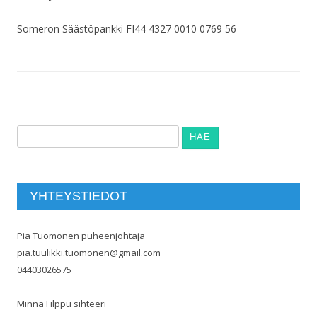
Someron Säästöpankki FI44 4327 0010 0769 56
Haku:
YHTEYSTIEDOT
Pia Tuomonen puheenjohtaja
pia.tuulikki.tuomonen@gmail.com
04403026575
Minna Filppu sihteeri