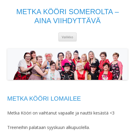
METKA KÖÖRI SOMEROLTA –
AINA VIIHDYTTÄVÄ
Siirry
Valikko
sisältöön
METKA KÖÖRI LOMAILEE
Metka Kööri on vaihtanut vapaalle ja nauttii kesästä
<3
Treeneihin palataan syyskuun alkupuolella.