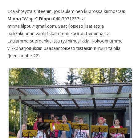
Ota yhteyttä sihteeriin, jos laulaminen kuorossa kiinnostaa:
Minna
”Wippe”
Filppu
040-7071257 tai
minna.filppu@gmail.com. Saat iloisesti lisätietoja
paikkakunnan vauhdikkaimman kuoron toiminnasta.
Laulamme suomenkielistä rytmimusiikkia. Kokoonnumme
viikkoharjoituksiin pääsääntöisesti tiistaisin Kiiruun talolla
(Joensuuntie 22).