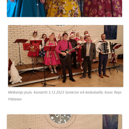
Metkampi Joulu -konsertti 3.12.2023 Someron srk-keskuksella. Kuva: Reijo
Pitkänen