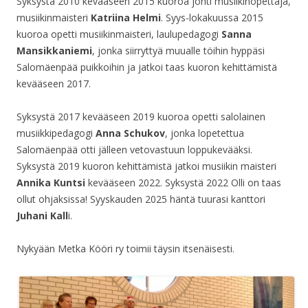
Syksystä 2010 kevääseen 2015 kuoroa johti musiikinopettaja,
musiikinmaisteri
Katriina Helmi
. Syys-lokakuussa 2015
kuoroa opetti musiikinmaisteri, laulupedagogi
Sanna
Mansikkaniemi
, jonka siirryttyä muualle töihin hyppäsi
Salomäenpää puikkoihin ja jatkoi taas kuoron kehittämistä
kevääseen 2017.
Syksystä 2017 kevääseen 2019 kuoroa opetti salolainen
musiikkipedagogi
Anna Schukov
, jonka lopetettua
Salomäenpää otti jälleen vetovastuun loppukevääksi.
Syksystä 2019 kuoron kehittämistä jatkoi musiikin maisteri
Annika Kuntsi
kevääseen 2022. Syksystä 2022 Olli on taas
ollut ohjaksissa! Syyskauden 2025 häntä tuurasi kanttori
Juhani Kall
i.
Nykyään Metka Kööri ry toimii täysin itsenäisesti.