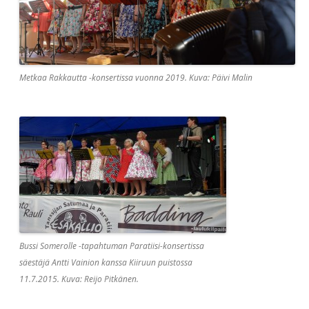
Metkaa Rakkautta -konsertissa vuonna 2019. Kuva: Päivi Malin
Bussi Somerolle -tapahtuman Paratiisi-konsertissa
säestäjä Antti Vainion kanssa Kiiruun puistossa
11.7.2015. Kuva: Reijo Pitkänen.