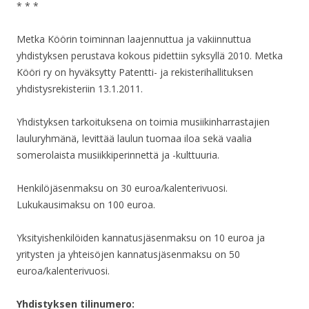
* * *
Metka Köörin toiminnan laajennuttua ja vakiinnuttua
yhdistyksen perustava kokous pidettiin syksyllä 2010. Metka
Kööri ry on hyväksytty Patentti- ja rekisterihallituksen
yhdistysrekisteriin 13.1.2011.
Yhdistyksen tarkoituksena on toimia musiikinharrastajien
lauluryhmänä, levittää laulun tuomaa iloa sekä vaalia
somerolaista musiikkiperinnettä ja -kulttuuria.
Henkilöjäsenmaksu on 30 euroa/kalenterivuosi.
Lukukausimaksu on 100 euroa.
Yksityishenkilöiden kannatusjäsenmaksu on 10 euroa ja
yritysten ja yhteisöjen kannatusjäsenmaksu on 50
euroa/kalenterivuosi.
Yhdistyksen tilinumero: