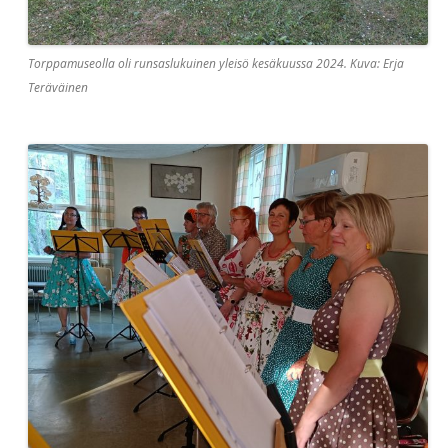
Torppamuseolla oli runsaslukuinen yleisö kesäkuussa 2024. Kuva: Erja
Teräväinen