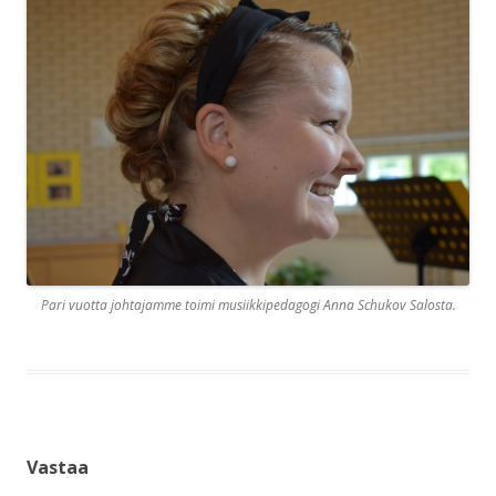
Pari vuotta johtajamme toimi musiikkipedagogi Anna Schukov Salosta.
Vastaa