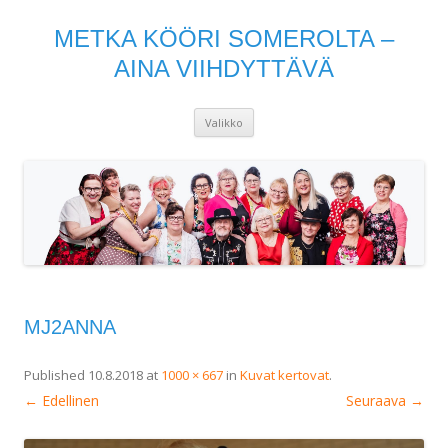
METKA KÖÖRI SOMEROLTA –
AINA VIIHDYTTÄVÄ
Siirry
Valikko
sisältöön
MJ2ANNA
Published
10.8.2018
at
1000 × 667
in
Kuvat kertovat
.
← Edellinen
Seuraava →