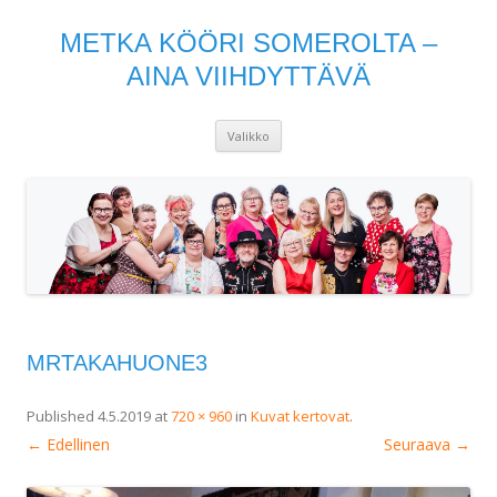
METKA KÖÖRI SOMEROLTA –
AINA VIIHDYTTÄVÄ
Siirry
Valikko
sisältöön
MRTAKAHUONE3
Published
4.5.2019
at
720 × 960
in
Kuvat kertovat
.
← Edellinen
Seuraava →