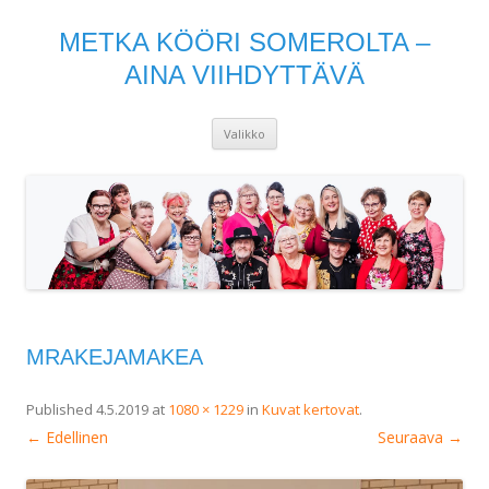
METKA KÖÖRI SOMEROLTA –
AINA VIIHDYTTÄVÄ
Siirry
Valikko
sisältöön
MRAKEJAMAKEA
Published
4.5.2019
at
1080 × 1229
in
Kuvat kertovat
.
← Edellinen
Seuraava →