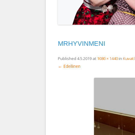
MRHYVINMENI
Published
4.5.2019
at
1080 × 1440
in
Kuvat 
← Edellinen