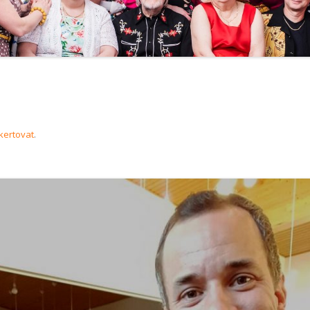
kertovat
.