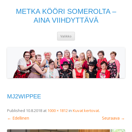
METKA KÖÖRI SOMEROLTA –
AINA VIIHDYTTÄVÄ
Siirry
Valikko
sisältöön
MJ2WIPPEE
Published
10.8.2018
at
1000 × 1812
in
Kuvat kertovat
.
← Edellinen
Seuraava →