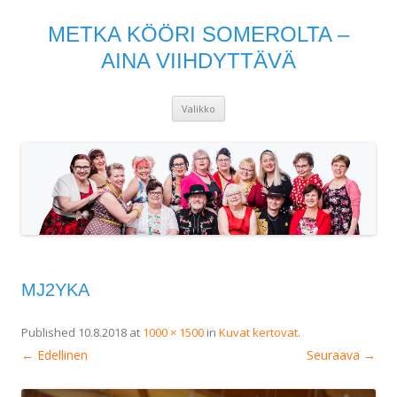
METKA KÖÖRI SOMEROLTA –
AINA VIIHDYTTÄVÄ
Siirry
Valikko
sisältöön
MJ2YKA
Published
10.8.2018
at
1000 × 1500
in
Kuvat kertovat
.
← Edellinen
Seuraava →