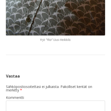
Yrjö ”Ykä” Uusi-Heikkilä.
Vastaa
Sähköpostiosoitettasi ei julkaista.
Pakolliset kentät on
merkitty
*
Kommentti