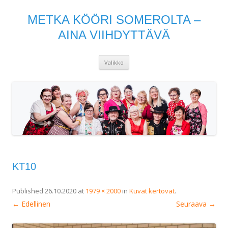
METKA KÖÖRI SOMEROLTA –
AINA VIIHDYTTÄVÄ
Siirry
Valikko
sisältöön
KT10
Published
26.10.2020
at
1979 × 2000
in
Kuvat kertovat
.
← Edellinen
Seuraava →