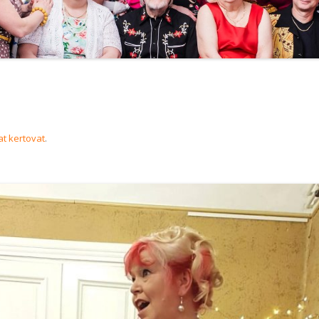
t kertovat
.