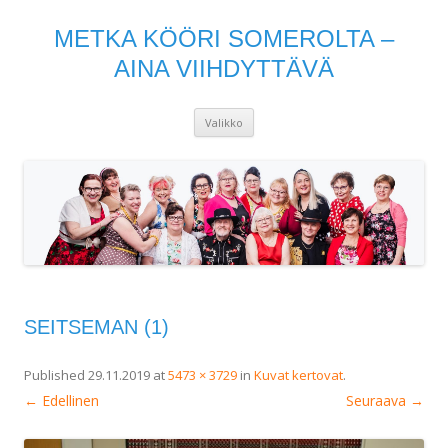
METKA KÖÖRI SOMEROLTA –
AINA VIIHDYTTÄVÄ
Siirry
Valikko
sisältöön
SEITSEMAN (1)
Published
29.11.2019
at
5473 × 3729
in
Kuvat kertovat
.
← Edellinen
Seuraava →