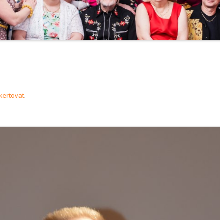
kertovat
.