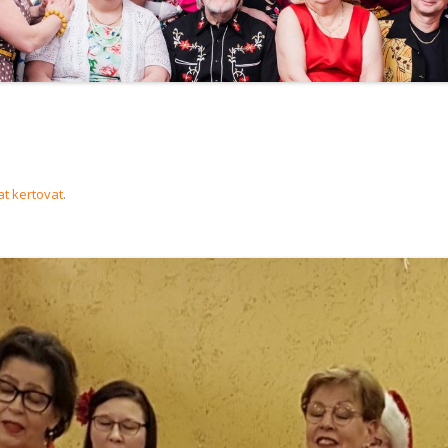
t kertovat
.