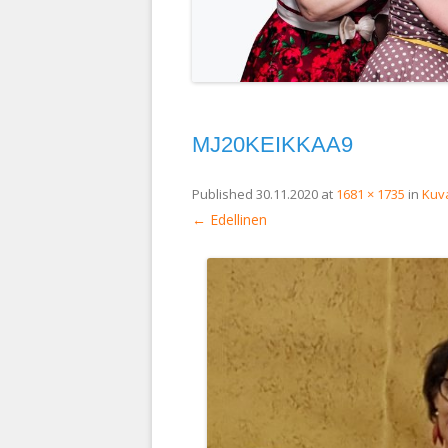
MJ20KEIKKAA9
Published
30.11.2020
at
1681 × 1735
in
Kuva
← Edellinen