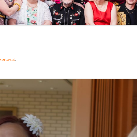
kertovat
.