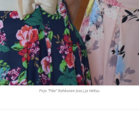
Pirjo ”Pike” Rahkonen (vas.) ja Heltsu.