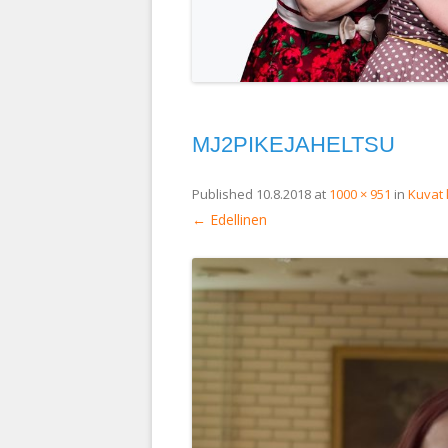
MJ2PIKEJAHELTSU
Published
10.8.2018
at
1000 × 951
in
Kuvat 
← Edellinen