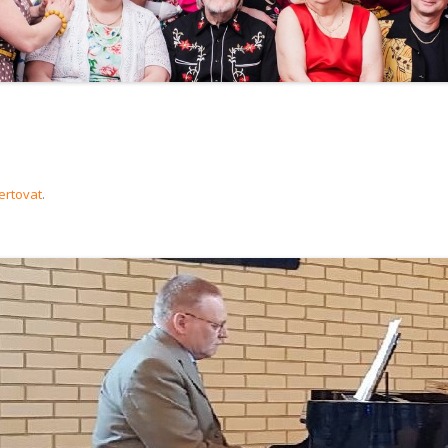
ertovat
.