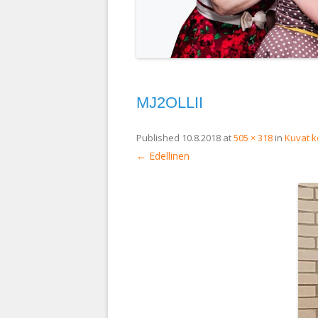
MJ2OLLII
Published
10.8.2018
at
505 × 318
in
Kuvat k
← Edellinen