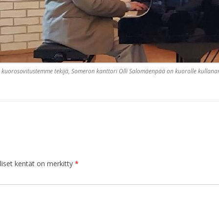
kuorosovitustemme tekijä, Someron kanttori Olli Salomäenpää on kuorolle kullana
iset kentät on merkitty
*