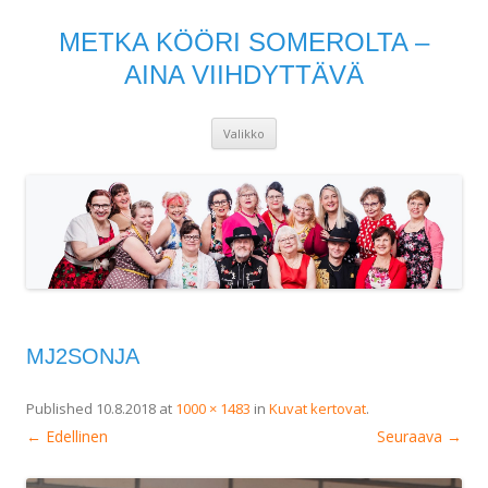
METKA KÖÖRI SOMEROLTA –
AINA VIIHDYTTÄVÄ
Siirry
Valikko
sisältöön
MJ2SONJA
Published
10.8.2018
at
1000 × 1483
in
Kuvat kertovat
.
← Edellinen
Seuraava →