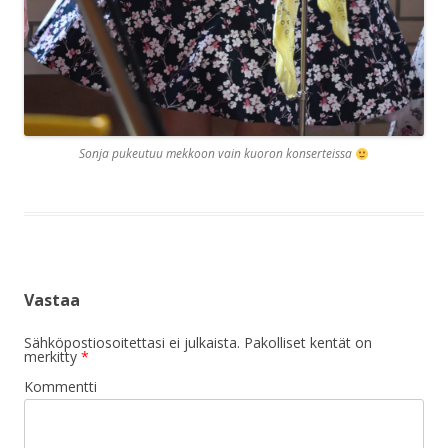
Sonja pukeutuu mekkoon vain kuoron konserteissa
Vastaa
Sähköpostiosoitettasi ei julkaista.
Pakolliset kentät on
merkitty
*
Kommentti