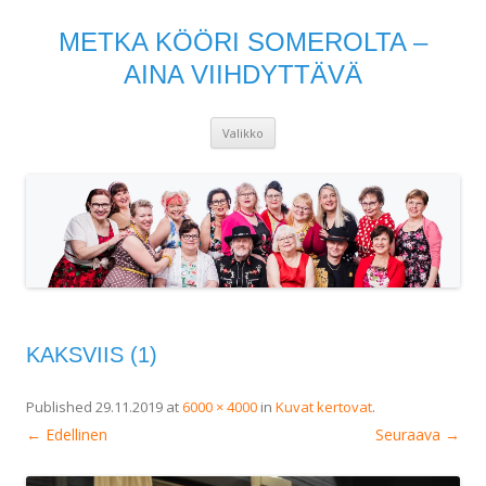
METKA KÖÖRI SOMEROLTA –
AINA VIIHDYTTÄVÄ
Siirry
Valikko
sisältöön
KAKSVIIS (1)
Published
29.11.2019
at
6000 × 4000
in
Kuvat kertovat
.
← Edellinen
Seuraava →