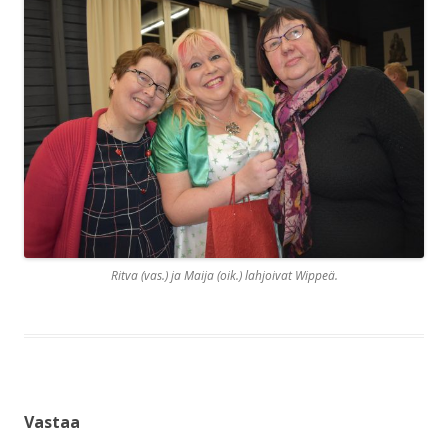
Ritva (vas.) ja Maija (oik.) lahjoivat Wippeä.
Vastaa