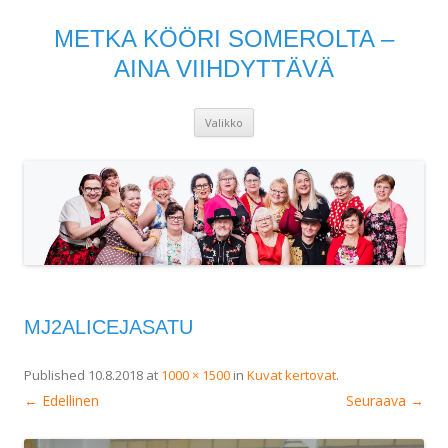
METKA KÖÖRI SOMEROLTA –
AINA VIIHDYTTÄVÄ
Siirry
Valikko
sisältöön
MJ2ALICEJASATU
Published
10.8.2018
at
1000 × 1500
in
Kuvat kertovat
.
← Edellinen
Seuraava →