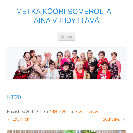
METKA KÖÖRI SOMEROLTA –
AINA VIIHDYTTÄVÄ
Siirry
Valikko
sisältöön
KT20
Published
26.10.2020
at
1480 × 2000
in
Kuvat kertovat
.
← Edellinen
Seuraava →