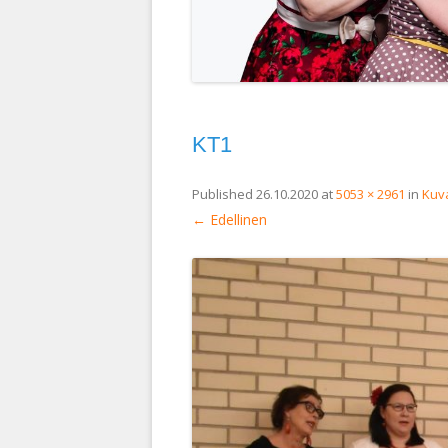
KT1
Published
26.10.2020
at
5053 × 2961
in
Kuva
← Edellinen