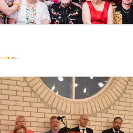
t kertovat
.