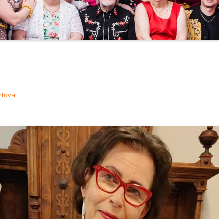
rtovat
.