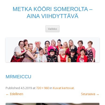
METKA KÖÖRI SOMEROLTA –
AINA VIIHDYTTÄVÄ
Siirry
Valikko
sisältöön
MRMEICCU
Published
4.5.2019
at
720 × 960
in
Kuvat kertovat
.
← Edellinen
Seuraava →