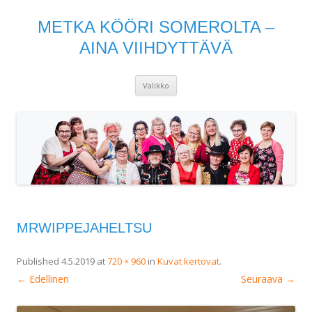
METKA KÖÖRI SOMEROLTA –
AINA VIIHDYTTÄVÄ
Siirry
Valikko
sisältöön
MRWIPPEJAHELTSU
Published
4.5.2019
at
720 × 960
in
Kuvat kertovat
.
← Edellinen
Seuraava →