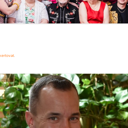
kertovat
.