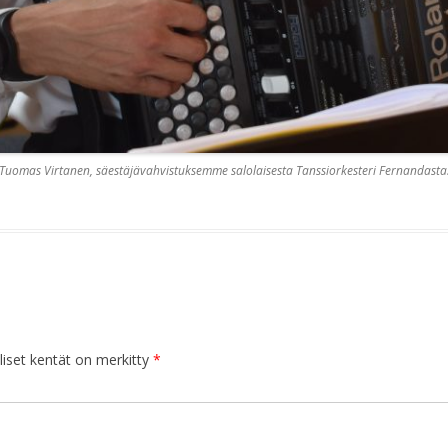
Tuomas Virtanen, säestäjävahvistuksemme salolaisesta Tanssiorkesteri Fernandasta
iset kentät on merkitty
*