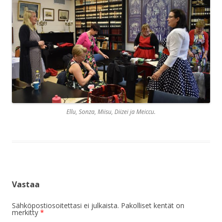
Ellu, Sonza, Miisu, Diizei ja Meiccu.
Vastaa
Sähköpostiosoitettasi ei julkaista.
Pakolliset kentät on
merkitty
*