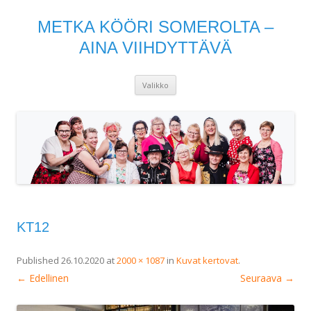
METKA KÖÖRI SOMEROLTA –
AINA VIIHDYTTÄVÄ
Siirry
Valikko
sisältöön
KT12
Published
26.10.2020
at
2000 × 1087
in
Kuvat kertovat
.
← Edellinen
Seuraava →