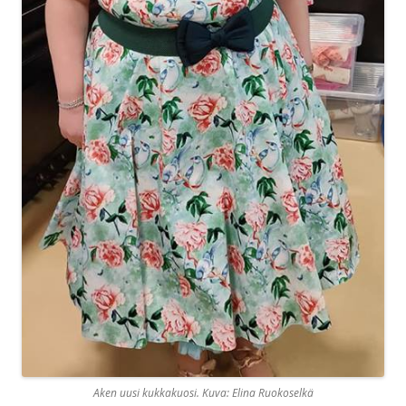
Aken uusi kukkakuosi. Kuva: Elina Ruokoselkä