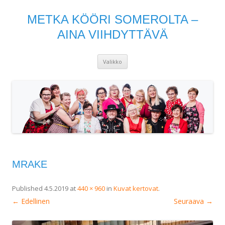
METKA KÖÖRI SOMEROLTA –
AINA VIIHDYTTÄVÄ
Siirry
Valikko
sisältöön
MRAKE
Published
4.5.2019
at
440 × 960
in
Kuvat kertovat
.
← Edellinen
Seuraava →