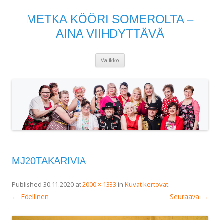
METKA KÖÖRI SOMEROLTA –
AINA VIIHDYTTÄVÄ
Siirry
Valikko
sisältöön
MJ20TAKARIVIA
Published
30.11.2020
at
2000 × 1333
in
Kuvat kertovat
.
← Edellinen
Seuraava →