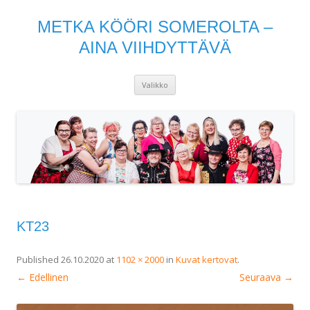
METKA KÖÖRI SOMEROLTA –
AINA VIIHDYTTÄVÄ
Siirry
Valikko
sisältöön
KT23
Published
26.10.2020
at
1102 × 2000
in
Kuvat kertovat
.
← Edellinen
Seuraava →